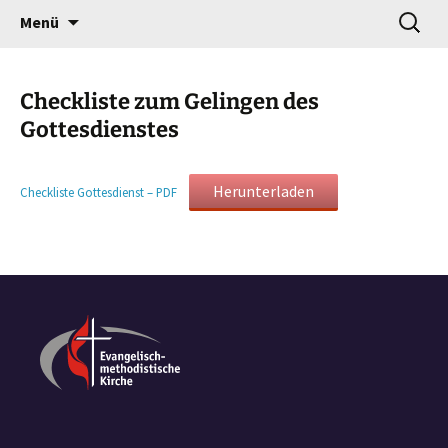
Gottesdienst verändert
Zum
Suchen
Willkommen!
Menü
Inhalt
nach:
springen
Checkliste zum Gelingen des
Gottesdienstes
Herunterladen
Checkliste Gottesdienst – PDF