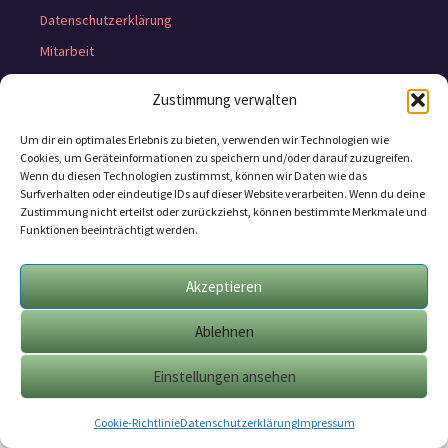
Datenschutzerklärung
Mitarbeit
Geschäftsbedingungen
Zustimmung verwalten
Impressum
Um dir ein optimales Erlebnis zu bieten, verwenden wir Technologien wie
Cookie-Richtlinie (EU)
Cookies, um Geräteinformationen zu speichern und/oder darauf zuzugreifen.
Wenn du diesen Technologien zustimmst, können wir Daten wie das
Surfverhalten oder eindeutige IDs auf dieser Website verarbeiten. Wenn du deine
Zustimmung nicht erteilst oder zurückziehst, können bestimmte Merkmale und
Funktionen beeinträchtigt werden.
Akzeptieren
Ablehnen
Einstellungen ansehen
Cookie-Richtlinie
Datenschutzerklärung
Impressum