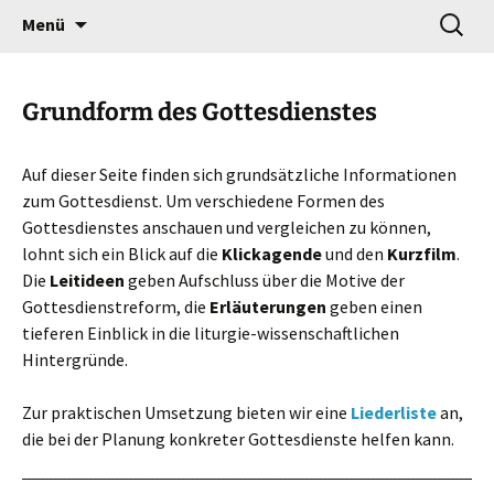
Gottesdienst verändert
Zum
Suchen
Willkommen!
Menü
Inhalt
nach:
springen
Grundform des Gottesdienstes
Auf dieser Seite finden sich grundsätzliche Informationen
zum Gottesdienst. Um verschiedene Formen des
Gottesdienstes anschauen und vergleichen zu können,
lohnt sich ein Blick auf die
Klickagende
und den
Kurzfilm
.
Die
Leitideen
geben Aufschluss über die Motive der
Gottesdienstreform, die
Erläuterungen
geben einen
tieferen Einblick in die liturgie-wissenschaftlichen
Hintergründe.
Zur praktischen Umsetzung bieten wir eine
Liederliste
an,
die bei der Planung konkreter Gottesdienste helfen kann.