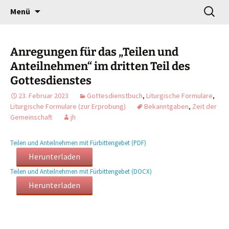
Gottesdienst verändert
Zum
Suchen
Willkommen!
Menü
Inhalt
nach:
springen
Anregungen für das „Teilen und
Anteilnehmen“ im dritten Teil des
Gottesdienstes
23. Februar 2023
Gottesdienstbuch
,
Liturgische Formulare
,
Liturgische Formulare (zur Erprobung)
Bekanntgaben
,
Zeit der
Gemeinschaft
jh
Teilen und Anteilnehmen mit Fürbittengebet (PDF)
Herunterladen
Teilen und Anteilnehmen mit Fürbittengebet (DOCX)
Herunterladen