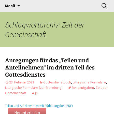
Gottesdienst verändert
Zum
Suchen
Willkommen!
Menü
Inhalt
nach:
springen
Schlagwortarchiv: Zeit der
Gemeinschaft
Anregungen für das „Teilen und
Anteilnehmen“ im dritten Teil des
Gottesdienstes
23. Februar 2023
Gottesdienstbuch
,
Liturgische Formulare
,
Liturgische Formulare (zur Erprobung)
Bekanntgaben
,
Zeit der
Gemeinschaft
jh
Teilen und Anteilnehmen mit Fürbittengebet (PDF)
Herunterladen