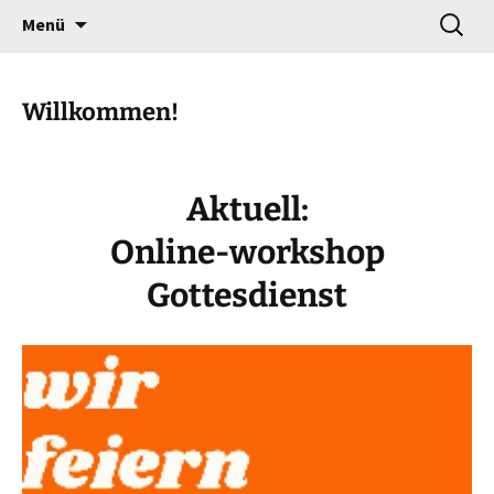
Gottesdienst verändert
Zum
Suchen
Willkommen!
Menü
Inhalt
nach:
springen
Willkommen!
Aktuell:
Online-workshop
Gottesdienst