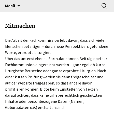
Gottesdienst verändert
Zum
Suchen
Willkommen!
Menü
Inhalt
nach:
springen
Mitmachen
Die Arbeit der Fachkommission lebt davon, dass sich viele
Menschen beteiligen – durch neue Perspektiven, gefundene
Worte, erprobte Liturgien.
Über das untenstehende Formular können Beiträge bei der
Fachkommission eingereicht werden – ganz egal ob kurze
liturgische Bausteine oder ganze erprobte Liturgien. Nach
einer kurzen Prüfung werden sie dann freigeschaltet und
auf der Website freigegeben, so dass andere davon
profitieren können. Bitte beim Einstellen von Texten
darauf achten, dass keine urheberrechtlich geschützten
Inhalte oder personbezogene Daten (Namen,
Geburtsdaten o.Ä.) enthalten sind.