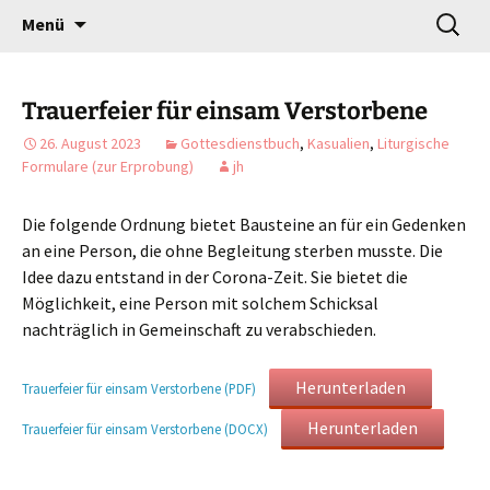
Gottesdienst verändert
Zum
Suchen
Willkommen!
Menü
Inhalt
nach:
springen
Trauerfeier für einsam Verstorbene
26. August 2023
Gottesdienstbuch
,
Kasualien
,
Liturgische
Formulare (zur Erprobung)
jh
Die folgende Ordnung bietet Bausteine an für ein Gedenken
an eine Person, die ohne Begleitung sterben musste. Die
Idee dazu entstand in der Corona-Zeit. Sie bietet die
Möglichkeit, eine Per­son mit solchem Schicksal
nachträglich in Gemeinschaft zu verab­schieden.
Herunterladen
Trauerfeier für einsam Verstorbene (PDF)
Herunterladen
Trauerfeier für einsam Verstorbene (DOCX)