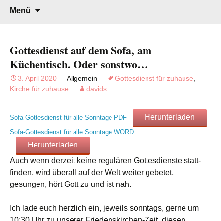
Gottesdienst verändert
Willkommen!
Zum
Suchen
Menü
Inhalt
nach:
springen
Gottesdienst auf dem Sofa, am
Küchentisch. Oder sonstwo…
3. April 2020
Allgemein
Gottesdienst für zuhause
,
Kirche für zuhause
davids
Herunterladen
Sofa-Gottesdienst für alle Sonntage PDF
Sofa-Gottesdienst für alle Sonntage WORD
Herunterladen
Auch wenn derzeit keine regulären Gottesdienste statt-
finden, wird überall auf der Welt weiter gebetet,
gesungen, hört Gott zu und ist nah.
Ich lade euch herzlich ein, jeweils sonntags, gerne um
10:30 Uhr zu unserer Friedenskirchen-Zeit, diesen