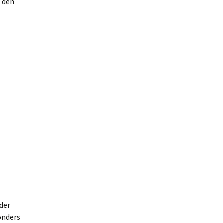
r den
der
onders