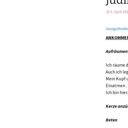
Judi
Mahlfeier
3. April 20
Taufe und
Gliederaufnahme
Hausgottesdie
ANKOMMEN 
Weitere Kasualien
Aufräumen
Ich räume d
Auch ich le
Mein Kopf 
Einatmen …
Ich bin hier
Kerze anz
Beten