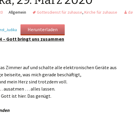
ka, 29. März 2020
Mahlfeier · interaktiv
20
Allgemein
Gottesdienst für zuhause
,
Kirche für zuhause
da
Gottesdienstentwürfe –
Soziale Grundsätze der
Mahlfeier mit
Broschüre
EmK
Friedensgebet
Herunterladen
nst_Judika
– Gott bringt uns zusammen
Mahlfeier am Karfreitag
Trauung und Ehejubiläum
Einsatzstücke zur
Trauerfeier mit
Mahlfeier
Bestattung
as Zimmer auf und schalte alle elektronischen Geräte aus
ge beiseite, was mich gerade beschäftigt,
und mein Herz sind trotzdem voll.
 ausatmen … alles lassen.
. Gott ist hier. Das genügt.
ünden