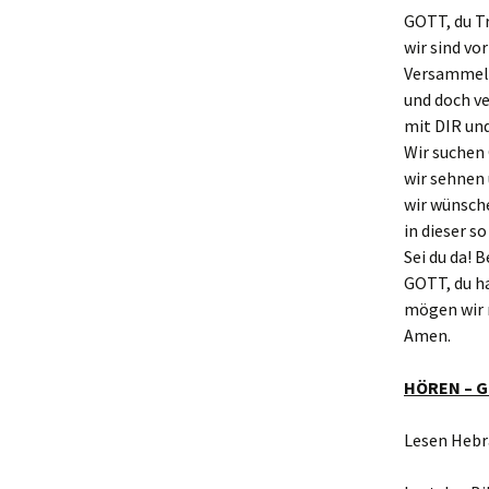
GOTT, du T
wir sind vo
Versammelt
und doch ve
mit DIR un
Wir suchen
wir sehnen
wir wünsch
in dieser s
Sei du da! B
GOTT, du h
mögen wir 
Amen.
HÖREN – Go
Lesen Hebr