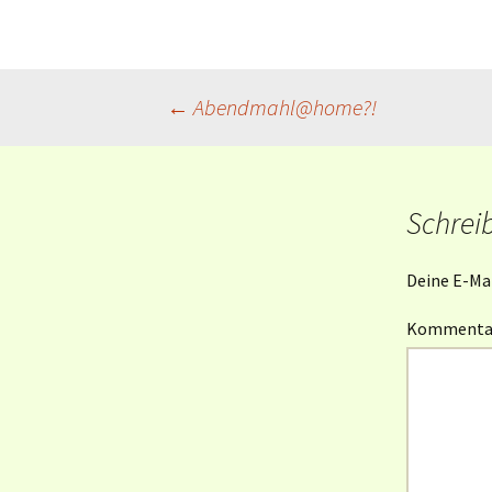
Beitragsnavigation
←
Abendmahl@home?!
Schrei
Deine E-Mai
Komment