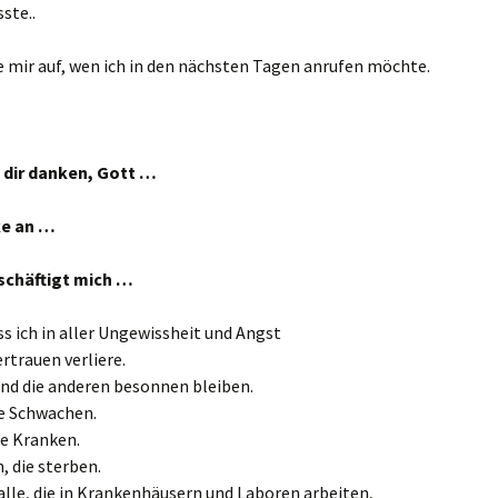
ste..
e mir auf, wen ich in den nächsten Tagen anrufen möchte.
l dir danken, Gott …
ke an …
schäftigt mich …
ass ich in aller Ungewissheit und Angst
ertrauen verliere.
und die anderen besonnen bleiben.
e Schwachen.
ie Kranken.
n, die sterben.
lle, die in Krankenhäusern und Laboren arbeiten,