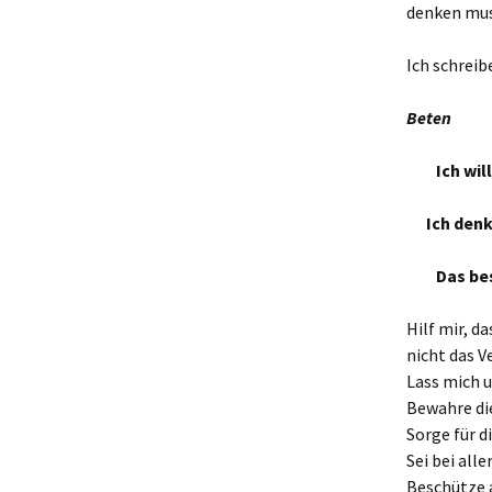
denken mus
Ich schreib
Beten
Ich wil
Ich den
Das be
Hilf mir, d
nicht das V
Lass mich 
Bewahre di
Sorge für d
Sei bei alle
Beschütze a