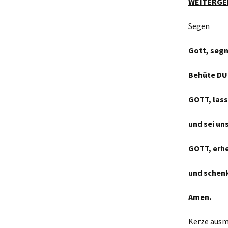
WEITERGEH
Segen evtl
Gott, segn
Behüte DU
GOTT, lass
und sei un
GOTT, erhe
und schenk
Amen.
Kerze aus