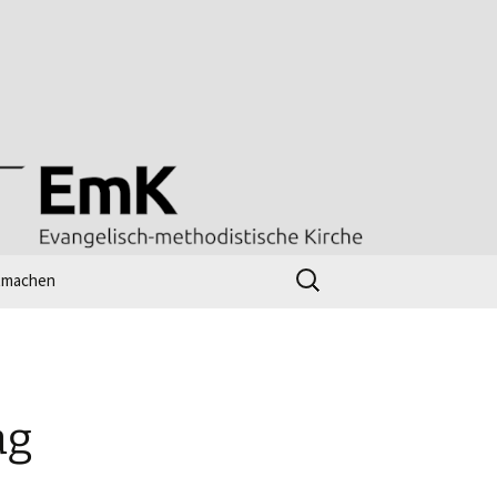
Suchen
tmachen
nach:
line-workshop
ttesdienst – radio m
l
nk-Tipps
Kirchenjahr evangelisch
ag
UMC Worship Planner
(Gottesdienstentwickler)
[en]