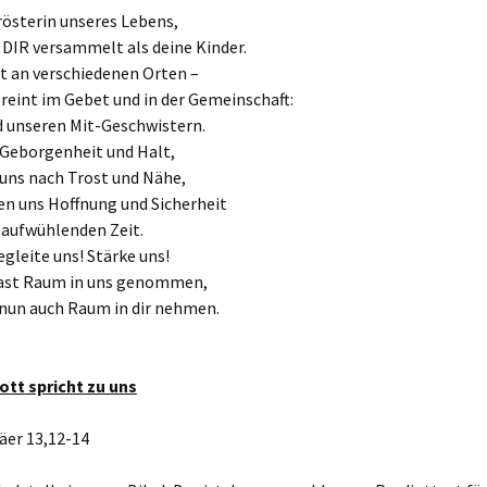
rösterin unseres Lebens,
r DIR versammelt als deine Kinder.
 an verschiedenen Orten –
reint im Gebet und in der Gemeinschaft:
d unseren Mit-Geschwistern.
 Geborgenheit und Halt,
 uns nach Trost und Nähe,
en uns Hoffnung und Sicherheit
o aufwühlenden Zeit.
egleite uns! Stärke uns!
ast Raum in uns genommen,
nun auch Raum in dir nehmen.
tt spricht zu uns
äer 13,12-14