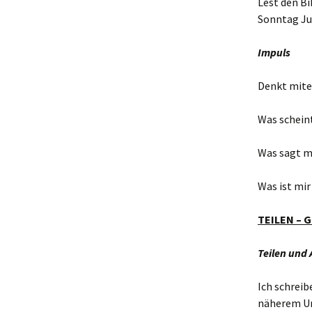
Lest den Bi
Sonntag Ju
Impuls
Denkt mitei
Was scheint
Was sagt mi
Was ist mir
TEILEN – G
Teilen und
Ich schreib
näherem Umf