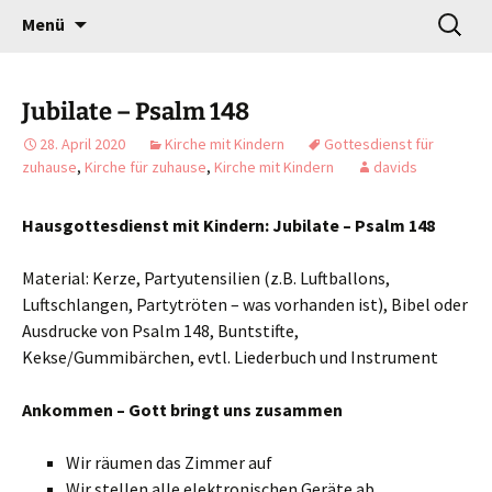
Gottesdienst verändert
Zum
Suchen
Willkommen!
Menü
Inhalt
nach:
springen
Jubilate – Psalm 148
28. April 2020
Kirche mit Kindern
Gottesdienst für
zuhause
,
Kirche für zuhause
,
Kirche mit Kindern
davids
Hausgottesdienst mit Kindern: Jubilate – Psalm 148
Material: Kerze, Partyutensilien (z.B. Luftballons,
Luftschlangen, Partytröten – was vorhanden ist), Bibel oder
Ausdrucke von Psalm 148, Buntstifte,
Kekse/Gummibärchen, evtl. Liederbuch und Instrument
Ankommen – Gott bringt uns zusammen
Wir räumen das Zimmer auf
Wir stellen alle elektronischen Geräte ab