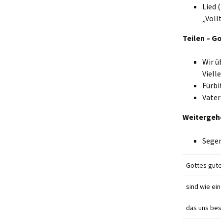
Lied 
„Voll
Teilen – G
Wir ü
Viell
Fürbi
Vater
Weitergeh
Segen
Gottes gut
sind wie ei
das uns bes