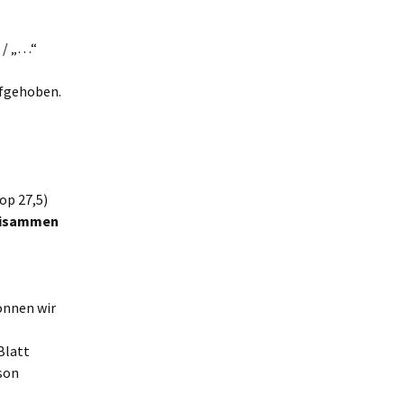
“ / „…“
aufgehoben.
op 27,5)
beisammen
önnen wir
Blatt
rson