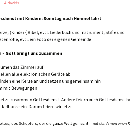
davids
Mahlfeier · interaktiv
Gottesdienstentwürfe –
Soziale Grundsätze der
sdienst mit Kindern: Sonntag nach Himmelfahrt
Mahlfeier mit
Broschüre
EmK
Friedensgebet
erze, (Kinder-)Bibel, evtl. Liederbuch und Instrument, Stifte und
tenrolle, evtl. ein Foto der eigenen Gemeinde
Mahlfeier am Karfreitag
Trauung und Ehejubiläum
Einsatzstücke zur
Trauerfeier mit
– Gott bringt uns zusammen
Mahlfeier
Bestattung
äumen das Zimmer auf
tellen alle elektronischen Geräte ab
ünden eine Kerze an und setzen uns gemeinsam hin
m mit Bewegungen
 jetzt zusammen Gottesdienst. Andere feiern auch Gottesdienst be
 lädt uns sein. Darum feiern wir jetzt
ottes, des Schöpfers, der die ganze Welt gemacht
mit den Armen einen K