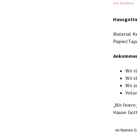
mit Kindern
Mahlfeier
Hausgotte
Taufe und
Gliederaufnahme
Material: K
Weitere Kasualien
Papier/Tape
Ankommen 
Wir r
Wir s
Wir z
Votu
„Wir feiern
Hause. Gott
im Namen G