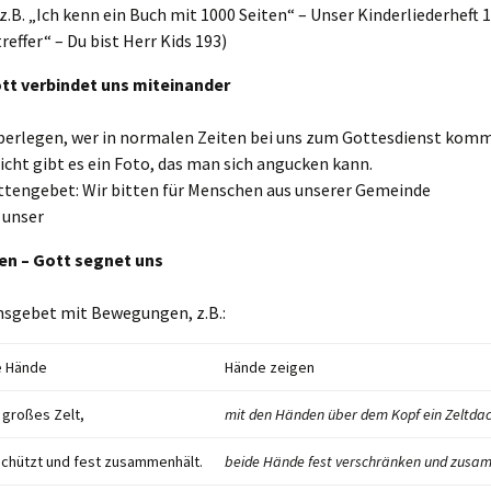
(z.B. „Ich kenn ein Buch mit 1000 Seiten“ – Unser Kinderliederheft 
treffer“ – Du bist Herr Kids 193)
ott verbindet uns miteinander
berlegen, wer in normalen Zeiten bei uns zum Gottesdienst komm
eicht gibt es ein Foto, das man sich angucken kann.
ttengebet: Wir bitten für Menschen aus unserer Gemeinde
 unser
en – Gott segnet uns
sgebet mit Bewegungen, z.B.:
e Hände
Hände zeigen
n großes Zelt,
mit den Händen über dem Kopf ein Zeltda
chützt und fest zusammenhält.
beide Hände fest verschränken und zusa