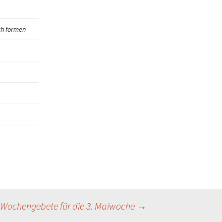
ch formen
Wochengebete für die 3. Maiwoche
→