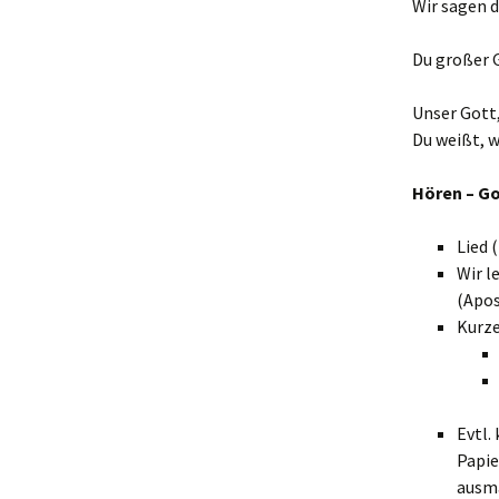
Wir sagen d
Du großer G
Unser Gott,
Du weißt, w
Hören – Go
Lied 
Wir l
(Apos
Kurze
Evtl.
Papie
ausm