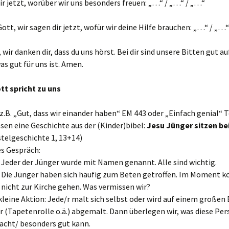
ir jetzt, worüber wir uns besonders freuen: „…“ / „…“ / „…“
ott, wir sagen dir jetzt, wofür wir deine Hilfe brauchen: „…“ / „…
 wir danken dir, dass du uns hörst. Bei dir sind unsere Bitten gut 
as gut für uns ist. Amen.
tt spricht zu uns
(z.B. „Gut, dass wir einander haben“ EM 443 oder „Einfach genial“ T
esen eine Geschichte aus der (Kinder)bibel:
Jesu Jünger sitzen 
telgeschichte 1, 13+14)
s Gespräch:
Jeder der Jünger wurde mit Namen genannt. Alle sind wichtig.
Die Jünger haben sich häufig zum Beten getroffen. Im Moment k
nicht zur Kirche gehen. Was vermissen wir?
 kleine Aktion: Jede/r malt sich selbst oder wird auf einem großen 
r (Tapetenrolle o.ä.) abgemalt. Dann überlegen wir, was diese Pe
acht/ besonders gut kann.