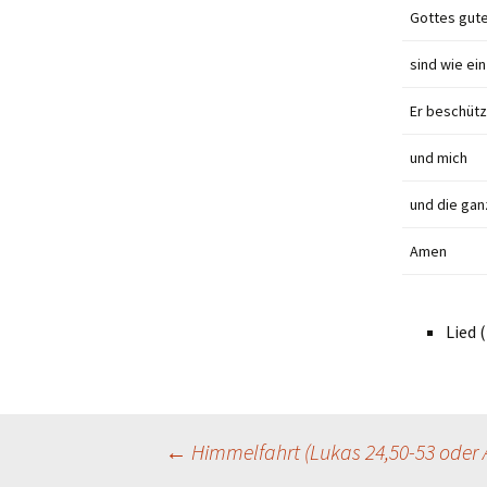
Gottes gut
sind wie ei
Er beschütz
und mich
und die gan
Amen
Lied 
Beitragsnavigation
←
Himmelfahrt (Lukas 24,50-53 oder A