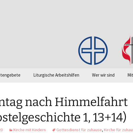
en!
itengebete
Liturgische Arbeitshilfen
Wer wir sind
Mi
Grundlagentexte
Intranet (Cloud)
Grundform des
On
Gottesdienstes
Go
ntag nach Himmelfahrt
„Klickagende“
Einführung Abendmah
Li
stelgeschichte 1, 13+14)
Liederliste
Checkliste zum Gelingen
20
Kirche mit Kindern
Gottesdienst für zuhause
,
Kirche für zuha
des Gottesdienstes