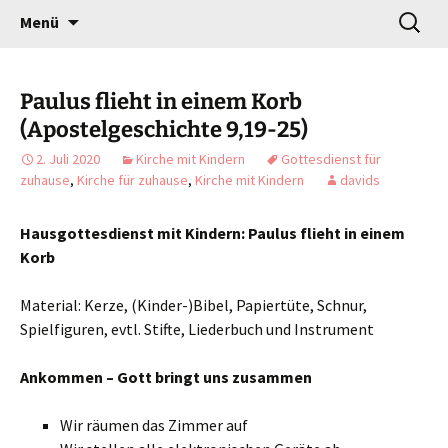
Gottesdienst verändert
Zum
Suchen
Willkommen!
Menü
Inhalt
nach:
springen
Paulus flieht in einem Korb
(Apostelgeschichte 9,19-25)
2. Juli 2020
Kirche mit Kindern
Gottesdienst für
zuhause
,
Kirche für zuhause
,
Kirche mit Kindern
davids
Hausgottesdienst mit Kindern: Paulus flieht in einem
Korb
Material: Kerze, (Kinder-)Bibel, Papiertüte, Schnur,
Spielfiguren, evtl. Stifte, Liederbuch und Instrument
Ankommen – Gott bringt uns zusammen
Wir räumen das Zimmer auf