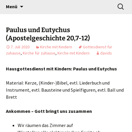
Gottesdienst verändert
Zum
Suchen
Willkommen!
Menü
Inhalt
nach:
springen
Paulus und Eutychus
(Apostelgeschichte 20,7-12)
7. Juli 2020
Kirche mit Kindern
Gottesdienst für
zuhause
,
Kirche für zuhause
,
Kirche mit Kindern
davids
Hausgottesdienst mit Kindern: Paulus und Eutychus
Material: Kerze, (Kinder-)Bibel, evtl. Liederbuch und
Instrument, evtl. Bausteine und Spielfiguren, evtl. Ball und
Brett
Ankommen – Gott bringt uns zusammen
Wir räumen das Zimmer auf