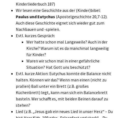
Kinderliederbuch 187)
Wir lesen eine Geschichte aus der (Kinder)bibel:
Paulus und Eutychus
(Apostelgeschichte 20,7-12).
Auch diese Geschichte eignet sich wieder gut zum
Nachbauen und -spielen.
Evtl. kurzes Gespräch:
Wer hatte schon mal Langeweile? Auch in der
Kirche? Warum ist es da manchmal langweilig
für Kinder?
Waren wir schon mal in einer gefährliche
Situation? Hat Gott uns beschützt?
Evtl. kurze Aktion: Eutychus konnte die Balance nicht
halten. Können wir das? Wenn man einen (nicht zu
prallen) Ball unter ein Brett (z.B. großes
Küchenbrett) legt, kann man sich ein Balancebrett
basteln. Wer schafft es, mit beiden Beinen darauf zu
stehen?
Lied (z.B. „Jesus gab ein neues Lied in unser Herz“ – Du
bist Herr Kids, 109 oder „Felsenfest und stark“ – Du