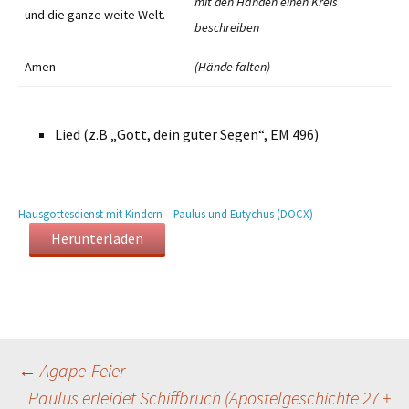
mit den Händen einen Kreis
und die ganze weite Welt.
beschreiben
Amen
(Hände falten)
Lied (z.B „Gott, dein guter Segen“, EM 496)
Hausgottesdienst mit Kindern – Paulus und Eutychus (DOCX)
Herunterladen
Beitragsnavigation
←
Agape-Feier
Paulus erleidet Schiffbruch (Apostelgeschichte 27 +