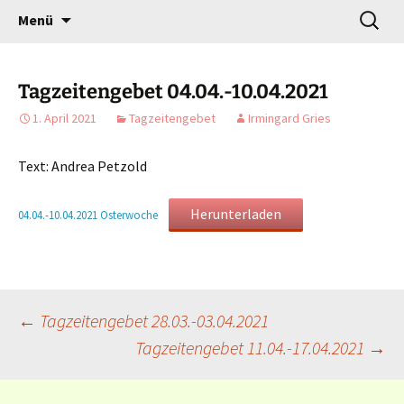
Gottesdienst verändert
Zum
Suchen
Willkommen!
Menü
Inhalt
nach:
springen
Tagzeitengebet 04.04.-10.04.2021
1. April 2021
Tagzeitengebet
Irmingard Gries
Text: Andrea Petzold
Herunterladen
04.04.-10.04.2021 Osterwoche
Beitragsnavigation
←
Tagzeitengebet 28.03.-03.04.2021
Tagzeitengebet 11.04.-17.04.2021
→