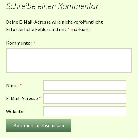
Schreibe einen Kommentar
Deine E-Mail-Adresse wird nicht veröffentlicht.
Erforderliche Felder sind mit
*
markiert
Kommentar
*
Name
*
E-Mail-Adresse
*
Website