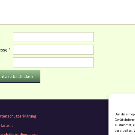
esse
*
Um dir ein op
atenschutzerklärung
Geräteinform
itarbeit
zustimmst, kö
verarbeiten.
eschäftsbedingungen