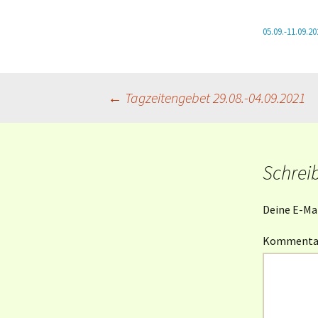
Mahlfeier
05.09.-11.09.20
Taufe und
Gliederaufnahme
Beitragsnavigation
←
Tagzeitengebet 29.08.-04.09.2021
Weitere Kasualien
Schrei
Deine E-Mai
Komment