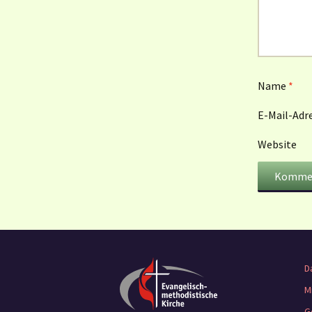
Name
*
E-Mail-Adr
Website
D
M
G