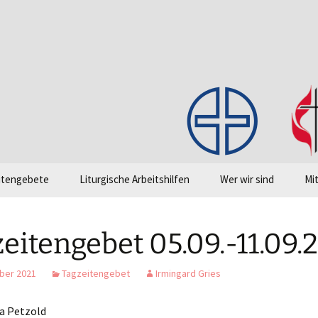
en!
itengebete
Liturgische Arbeitshilfen
Wer wir sind
Mi
Grundlagentexte
Intranet (Cloud)
Grundform des
On
Gottesdienstes
Go
eitengebet 05.09.-11.09.
„Klickagende“
Einführung Abendmah
Li
ber 2021
Tagzeitengebet
Irmingard Gries
Liederliste
Checkliste zum Gelingen
ea Petzold
des Gottesdienstes