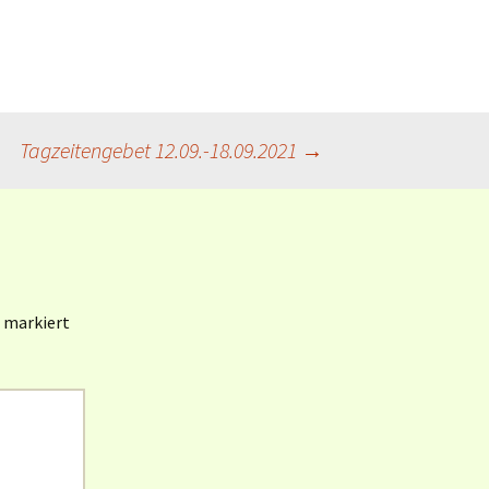
Book of Worship (UMC)
[en]
Gottesanreden
(Weltgebetstag 1985-
2022)
Tagzeitengebet 12.09.-18.09.2021
→
Revised Common
Lectionary (RCL) [en]
Revised Common
Lectionary (RCL) [dt]
KI / AI und Liturgie
markiert