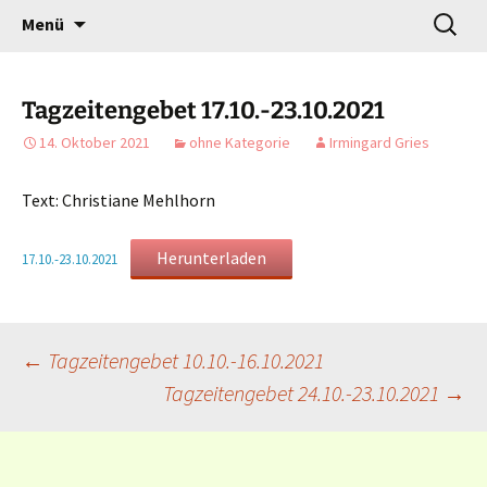
Gottesdienst verändert
Zum
Suchen
Willkommen!
Menü
Inhalt
nach:
springen
Tagzeitengebet 17.10.-23.10.2021
14. Oktober 2021
ohne Kategorie
Irmingard Gries
Text: Christiane Mehlhorn
Herunterladen
17.10.-23.10.2021
Beitragsnavigation
←
Tagzeitengebet 10.10.-16.10.2021
Tagzeitengebet 24.10.-23.10.2021
→