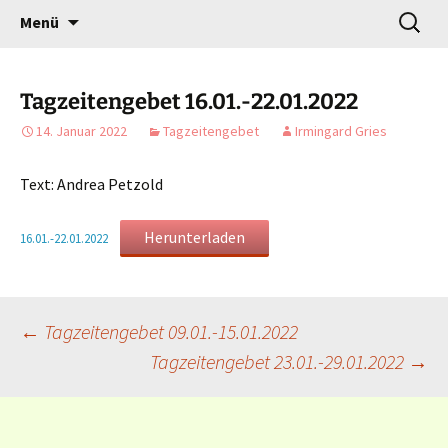
Gottesdienst verändert
Zum
Suchen
Willkommen!
Menü
Inhalt
nach:
springen
Tagzeitengebet 16.01.-22.01.2022
14. Januar 2022
Tagzeitengebet
Irmingard Gries
Text: Andrea Petzold
Herunterladen
16.01.-22.01.2022
Beitragsnavigation
←
Tagzeitengebet 09.01.-15.01.2022
Tagzeitengebet 23.01.-29.01.2022
→