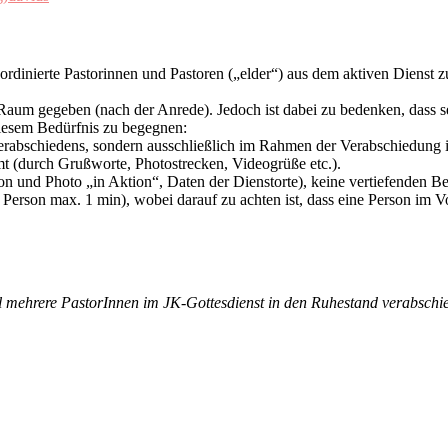
ordinierte Pastorinnen und Pastoren („elder“) aus dem aktiven Dienst z
m gegeben (nach der Anrede). Jedoch ist dabei zu bedenken, dass sel
diesem Bedürfnis zu begegnen:
rabschiedens, sondern ausschließlich im Rahmen der Verabschiedung im 
mt (durch Grußworte, Photostrecken, Videogrüße etc.).
n und Photo „in Aktion“, Daten der Dienstorte), keine vertiefenden Be
o Person max. 1 min), wobei darauf zu achten ist, dass eine Person im 
el mehrere PastorInnen im JK-Gottesdienst in den Ruhestand verabschi