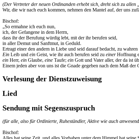
(Der Vertreter der neuen Ordinanden erhebt sich, dreht sich zu alle
Wir, die wir nach euch kommen, nehmen den Mantel auf, der uns zufä
Bischof:
„So ermahne ich euch nun,
ich, der Gefangene in dem Herrn,
dass ihr der Berufung würdig lebt, mit der ihr berufen seid,
in aller Demut und Sanftmut, in Geduld.
Ertragt einer den andern in Liebe und seid darauf bedacht, zu wahren
Ein
Leib und
ein
Geist, wie ihr auch berufen seid zu
einer
Hoffnung e
ein
Herr,
ein
Glaube,
eine
Taufe;
ein
Gott und Vater aller, der da ist ü
Einem jeden aber von uns ist die Gnade gegeben nach dem Maß der Ga
Verlesung der Dienstzuweisung
Lied
Sendung mit Segenszuspruch
(für alle, also für Ordinierte, Ruheständler, Aktive wie auch an
wesend
Bischof:
Alles hat seine Zeit, und alles Vorhaben unter dem Himmel hat seine 