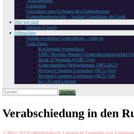
„Klickagende“
Liederliste
Checkliste zum Gelingen des Gottesdienstes
Gottesdienstentwürfe – Soziale Grundsätze der EmK
Wer wir sind
Intranet (Cloud)
Mitmachen
Online-workshop Gottesdienst – radio m
Link-Tipps
Kirchenjahr evangelisch
UMC Worship Planner (Gottesdienstentwickler) [e
Book of Worship (UMC) [en]
Gottesanreden (Weltgebetstag 1985-2022)
Revised Common Lectionary (RCL) [en]
Revised Common Lectionary (RCL) [dt]
KI / AI und Liturgie
Suchen
nach:
Verabschiedung in den R
3. März 2022
Gottesdienstbuch
,
Liturgische Formulare (zur Erprobun