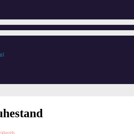
n]
uhestand
g)
davids