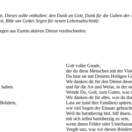
ren. Dieses sollte enthalten: den Dank an Gott, Dank für die Gaben d
, Bitte um Gottes Segen für neuen Lebensabschnitt)
egen aus Eurem aktiven Dienst verabschieden:
Gott voller Gnade,
der du diese Menschen mit der Visio
Du hast sie mit Deinem Heiligen Gei
Wir danken dir für den Dienst die
t haben.
und für die Art und Weise, in der 
Wende Du, Gott, zum Guten, was ni
Wir danken dir für alles, was du d
 Brüdern,
Lass sie (und ihre Familien) spüren
wie viel Segen der Einsatz gebracht
Weil du barmherzig bist, hilf ihnen,
mit sich selbst barmherzig zu sein,
wenn ihnen Fehler oder Unterlassun
Vergib uns, was wir diesen Brüder