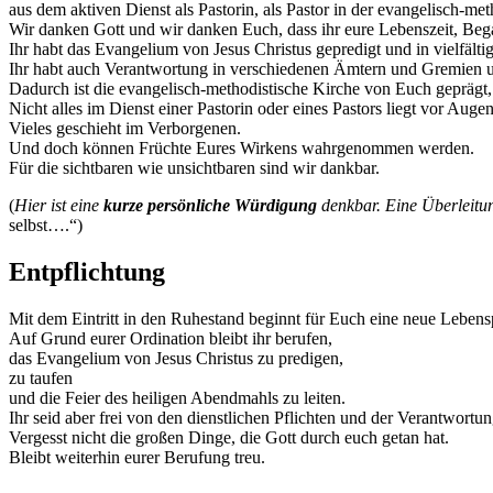
aus dem aktiven Dienst als Pastorin, als Pastor in der evangelisch-me
Wir danken Gott und wir danken Euch, dass ihr eure Lebenszeit, Bega
Ihr habt das Evangelium von Jesus Christus gepredigt und in vielfält
Ihr habt auch Verantwortung in verschiedenen Ämtern und Gremien
Dadurch ist die evangelisch-methodistische Kirche von Euch geprägt, g
Nicht alles im Dienst einer Pastorin oder eines Pastors liegt vor Augen
Vieles geschieht im Verborgenen.
Und doch können Früchte Eures Wirkens wahrgenommen werden.
Für die sichtbaren wie unsichtbaren sind wir dankbar.
(
Hier ist eine
kurze
persönliche Würdigung
denkbar. Eine Überleitu
selbst….“)
Entpflichtung
Mit dem Eintritt in den Ruhestand beginnt für Euch eine neue Lebens
Auf Grund eurer Ordination bleibt ihr berufen,
das Evangelium von Jesus Christus zu predigen,
zu taufen
und die Feier des heiligen Abendmahls zu leiten.
Ihr seid aber frei von den dienstlichen Pflichten und der Verantwortun
Vergesst nicht die großen Dinge, die Gott durch euch getan hat.
Bleibt weiterhin eurer Berufung treu.