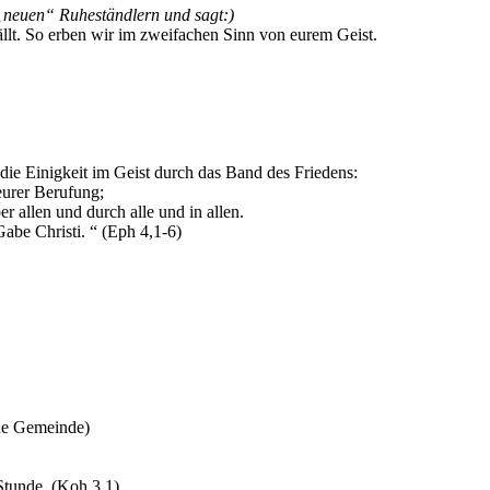
n „neuen“ Ruheständlern und sagt:)
llt. So erben wir im zweifachen Sinn von eurem Geist.
 die Einigkeit im Geist durch das Band des Friedens:
urer Berufung;
ber allen und durch alle und in allen.
be Christi. “ (Eph 4,1-6)
e Gemeinde)
Stunde. (Koh 3,1)