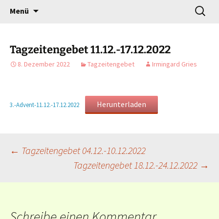
Gottesdienst verändert
Zum
Suchen
Willkommen!
Menü
Inhalt
nach:
springen
Tagzeitengebet 11.12.-17.12.2022
8. Dezember 2022
Tagzeitengebet
Irmingard Gries
Herunterladen
3.-Advent-11.12.-17.12.2022
Beitragsnavigation
←
Tagzeitengebet 04.12.-10.12.2022
Tagzeitengebet 18.12.-24.12.2022
→
Schreibe einen Kommentar