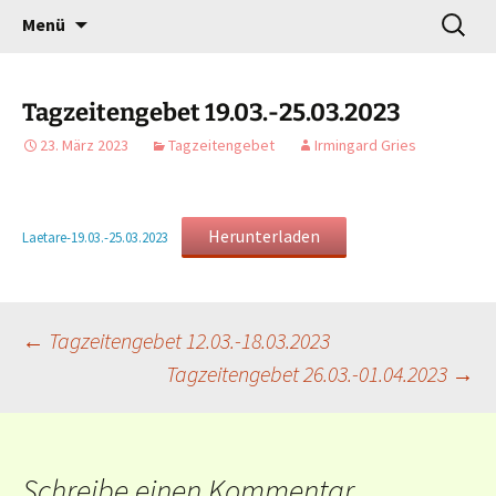
Gottesdienst verändert
Zum
Suchen
Willkommen!
Menü
Inhalt
nach:
springen
Tagzeitengebet 19.03.-25.03.2023
23. März 2023
Tagzeitengebet
Irmingard Gries
Herunterladen
Laetare-19.03.-25.03.2023
Beitragsnavigation
←
Tagzeitengebet 12.03.-18.03.2023
Tagzeitengebet 26.03.-01.04.2023
→
Schreibe einen Kommentar