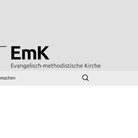
Suchen
tmachen
nach:
line-workshop
ttesdienst – radio m
l
nk-Tipps
Kirchenjahr evangelisch
UMC Worship Planner
(Gottesdienstentwickler)
[en]