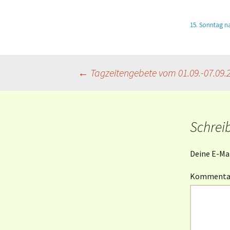
Mahlfeier
15. Sonntag na
Taufe und
Gliederaufnahme
Weitere Kasualien
Beitragsnavigation
←
Tagzeitengebete vom 01.09.-07.09.
Schrei
Deine E-Mai
Komment