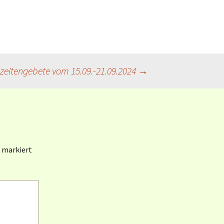
Book of Worship (UMC)
[en]
Gottesanreden
(Weltgebetstag 1985-
2022)
zeitengebete vom 15.09.-21.09.2024
→
Revised Common
Lectionary (RCL) [en]
Revised Common
Lectionary (RCL) [dt]
KI / AI und Liturgie
markiert