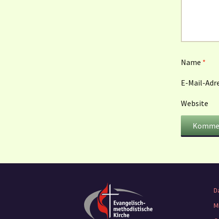
Name
*
E-Mail-Adr
Website
D
M