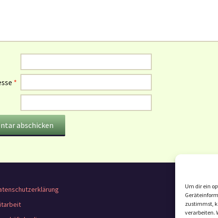
esse
*
Um dir ein op
atenschutzerklärung
Geräteinform
itarbeit
zustimmst, kö
verarbeiten.