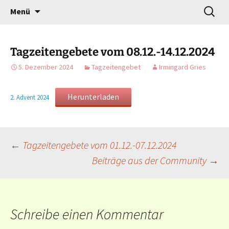
Gottesdienst verändert
Zum
Suchen
Willkommen!
Menü
Inhalt
nach:
springen
Tagzeitengebete vom 08.12.-14.12.2024
5. Dezember 2024
Tagzeitengebet
Irmingard Gries
Herunterladen
2. Advent 2024
Beitragsnavigation
←
Tagzeitengebete vom 01.12.-07.12.2024
Beiträge aus der Community
→
Schreibe einen Kommentar