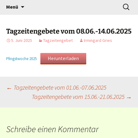
Gottesdienst verändert
Zum
Suchen
Willkommen!
Menü
Inhalt
nach:
springen
Tagzeitengebete vom 08.06.-14.06.2025
5. Juni 2025
Tagzeitengebet
Irmingard Gries
Herunterladen
Pfingstwoche 2025
Beitragsnavigation
←
Tagzeitengebete vom 01.06.-07.06.2025
Tagzeitengebete vom 15.06.-21.06.2025
→
Schreibe einen Kommentar