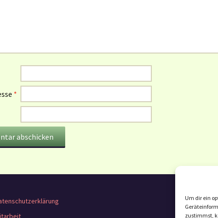
esse
*
Um dir ein op
atenschutzerklärung
Geräteinform
itarbeit
zustimmst, kö