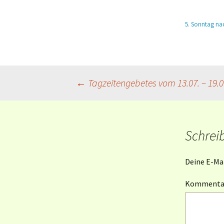
Mahlfeier
5. Sonntag nac
Taufe und
Gliederaufnahme
Weitere Kasualien
Beitragsnavigation
←
Tagzeitengebetes vom 13.07. – 19.0
Schrei
Deine E-Mai
Komment