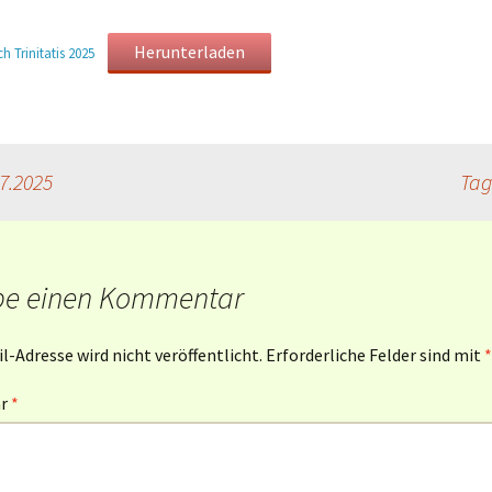
Mahlfeier · interaktiv
Gottesdienstentwürfe –
Herunterladen
h Trinitatis 2025
Soziale Grundsätze der
Mahlfeier mit
Broschüre
EmK
Friedensgebet
Mahlfeier am Karfreitag
Trauung und Ehejubiläum
7.2025
Tag
Einsatzstücke zur
Trauerfeier mit
Mahlfeier
Bestattung
be einen Kommentar
l-Adresse wird nicht veröffentlicht.
Erforderliche Felder sind mit
*
ar
*