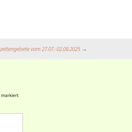
Book of Worship (UMC)
[en]
Gottesanreden
(Weltgebetstag 1985-
2022)
zeitengebete vom 27.07.-02.08.2025
→
Revised Common
Lectionary (RCL) [en]
Revised Common
Lectionary (RCL) [dt]
KI / AI und Liturgie
markiert