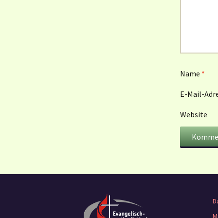
Name
*
E-Mail-Adr
Website
D
M