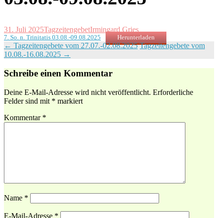
31. Juli 2025
Tagzeitengebet
Irmingard Gries
7. So. n. Trinitatis 03.08.-09.08.2025
Herunterladen
Beitragsnavigation
←
Tagzeitengebete vom 27.07.-02.08.2025
Tagzeitengebete vom
10.08.-16.08.2025
→
Schreibe einen Kommentar
Deine E-Mail-Adresse wird nicht veröffentlicht.
Erforderliche
Felder sind mit
*
markiert
Kommentar
*
Name
*
E-Mail-Adresse
*