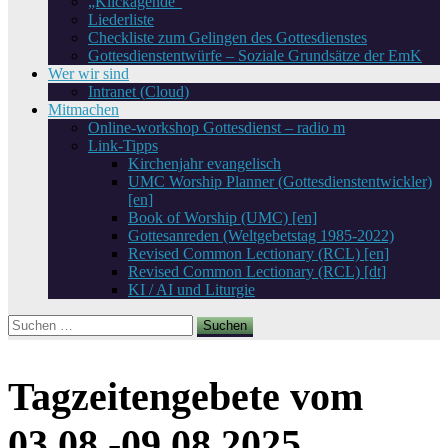
„Klickagende“
Liederliste
Checkliste zum Gelingen des Gottesdienstes
Gottesdienstentwürfe – Soziale Grundsätze der EmK
Wer wir sind
Intranet (Cloud)
Mitmachen
Online-workshop Gottesdienst – radio m
Link-Tipps
Kirchenjahr evangelisch
UMC Worship Planner (Gottesdienstentwickler)
[en]
Book of Worship (UMC) [en]
Gottesanreden (Weltgebetstag 1985-2022)
Revised Common Lectionary (RCL) [en]
Revised Common Lectionary (RCL) [dt]
KI / AI und Liturgie
Suchen
nach:
Tagzeitengebete vom
03.08.-09.08.2025