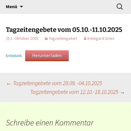
Gottesdienst verändert
Zum
Suchen
Willkommen!
Menü
Inhalt
nach:
springen
Tagzeitengebete vom 05.10.-11.10.2025
1. Oktober 2025
Tagzeitengebet
Irmingard Gries
Herunterladen
Erntedank
Beitragsnavigation
←
Tagzeitengebete vom 28.09. -04.10.2025
Tagzeitengebete vom 12.10.-18.10.2025
→
Schreibe einen Kommentar