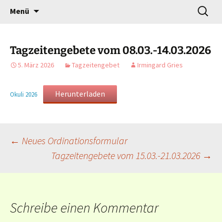
Gottesdienst verändert
Zum
Suchen
Willkommen!
Menü
Inhalt
nach:
springen
Tagzeitengebete vom 08.03.-14.03.2026
5. März 2026
Tagzeitengebet
Irmingard Gries
Herunterladen
Okuli 2026
Beitragsnavigation
←
Neues Ordinationsformular
Tagzeitengebete vom 15.03.-21.03.2026
→
Schreibe einen Kommentar