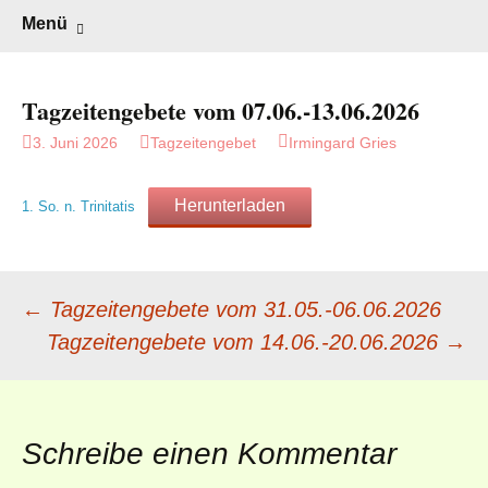
Gottesdienst verändert
Willkommen!
Zum
Suchen
Menü
Inhalt
nach:
springen
Tagzeitengebete vom 07.06.-13.06.2026
3. Juni 2026
Tagzeitengebet
Irmingard Gries
Herunterladen
1. So. n. Trinitatis
Beitragsnavigation
←
Tagzeitengebete vom 31.05.-06.06.2026
Tagzeitengebete vom 14.06.-20.06.2026
→
Schreibe einen Kommentar