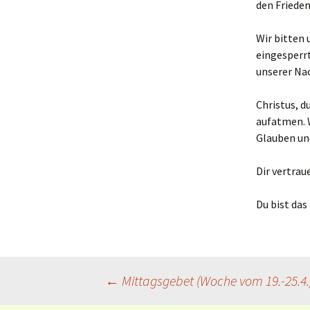
den Frieden
Wir bitten 
eingesperrt
unserer Nac
Christus, d
aufatmen. W
Glauben un
Dir vertrau
Du bist das
Beitragsnavigation
←
Mittagsgebet (Woche vom 19.-25.4.