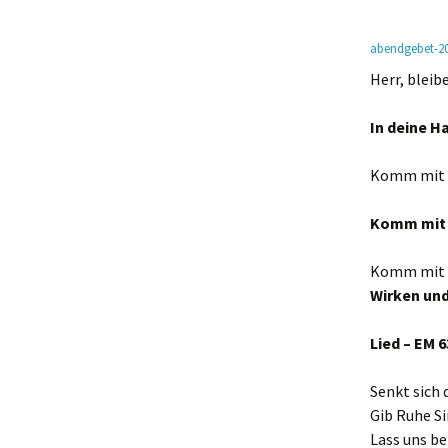
Mahlfeier
abendgebet-2
Taufe und
Herr, bleib
Gliederaufnahme
In deine H
Weitere Kasualien
Komm mit d
Komm mit d
Komm mit d
Wirken und
Lied – EM 6
Senkt sich d
Gib Ruhe S
Lass uns be