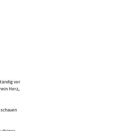
tändig vor
mein Herz,
t schauen
u deiner