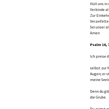
Hüll uns in 
Verbinde al
Zur Einkehr
Verzeifelt
Sei unser a
Amen
Psalm 16, 
Ich preise 
selbst zur
Augen; er s
meine Seele
Denn du gib
die Grube.
Du zeigst m