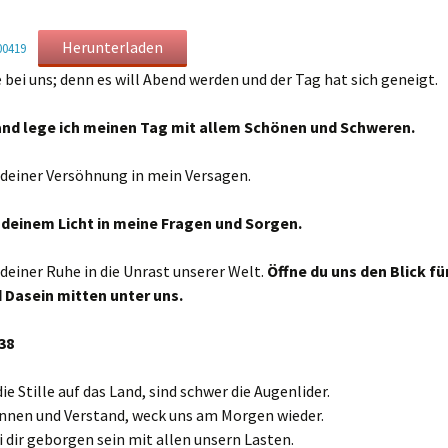
Mahlfeier · interaktiv
Gottesdienstentwürfe –
Herunterladen
00419
Soziale Grundsätze der
Mahlfeier mit
Broschüre
EmK
e bei uns; denn es will Abend werden und der Tag hat sich geneigt.
Friedensgebet
and lege ich meinen Tag mit allem Schönen und Schweren.
Mahlfeier am Karfreitag
Trauung und Ehejubiläum
einer Versöhnung in mein Versagen.
Einsatzstücke zur
Trauerfeier mit
Mahlfeier
Bestattung
einem Licht in meine Fragen und Sorgen.
einer Ruhe in die Unrast unserer Welt.
Öffne du uns den Blick fü
 Dasein mitten unter uns.
38
ie Stille auf das Land, sind schwer die Augenlider.
innen und Verstand, weck uns am Morgen wieder.
i dir geborgen sein mit allen unsern Lasten.