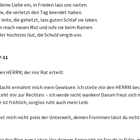
deine Liebe ein, in Frieden lass uns rasten.
le, die verletzt den Tag beendet haben.
 leite, die gehetzt, lass guten Schlaf sie laben.
en mach neuen Mut und rufe sie beim Namen.
ller höchstes Gut, die Schuld vergib uns.
7-11
den HERRN; der mir Rat erteilt:
 Nacht ermahnt mich mein Gewissen. Ich stelle mir den HERRN bes
teht mir zur Rechten: – ich werde nicht wanken! Darum freut sich 
 ist fröhlich, sorglos ruht auch mein Leib.
st mich nicht preis der Unterwelt, deinen Frommen lässt du nich
ir den Weg zum Leben. Vor deinem Angesicht ist Freude in Fülle, z