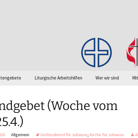
en!
itengebete
Liturgische Arbeitshilfen
Wer wir sind
Mi
Grundlagentexte
Intranet (Cloud)
Grundform des
On
Gottesdienstes
Go
ndgebet (Woche vom
„Klickagende“
Einführung Abendmah
Li
5.4.)
Liederliste
Checkliste zum Gelingen
020
Allgemein
Gottesdienst für zuhause
,
Kirche für zuhause
d
des Gottesdienstes