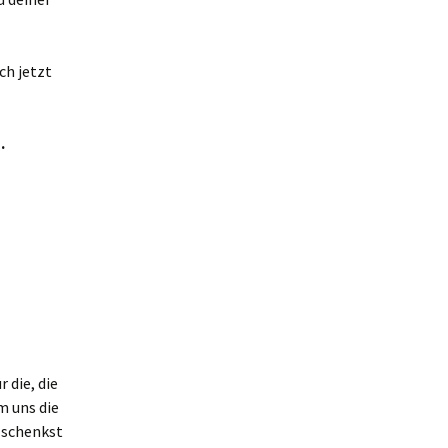
ch jetzt
.
 die, die
m uns die
u schenkst