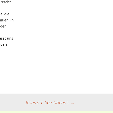
rrscht.
e, die
lien, in
eden.
ässt uns
 den
Jesus am See Tiberias
→