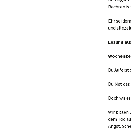
Rechten is
Ehr sei dem
und allezei
Lesung aus
Wochengeb
Du Aufersta
Du bist da
Doch wir er
Wir bitten 
dem Tod aus
Angst. Sche