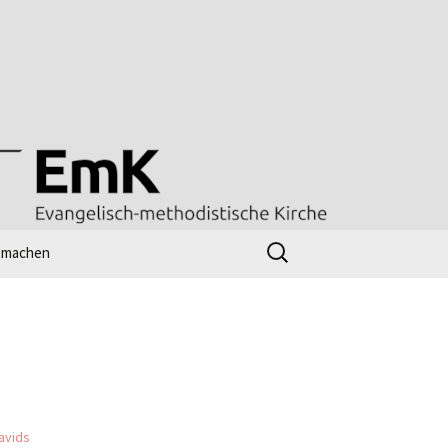
Suchen
tmachen
nach:
line-workshop
ttesdienst – radio m
l
nk-Tipps
Kirchenjahr evangelisch
UMC Worship Planner
(Gottesdienstentwickler)
[en]
avids