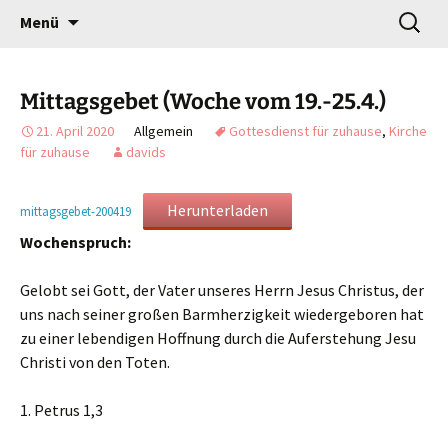
Gottesdienst verändert
Zum
Suchen
Willkommen!
Menü
Inhalt
nach:
springen
Mittagsgebet (Woche vom 19.-25.4.)
21. April 2020
Allgemein
Gottesdienst für zuhause
,
Kirche
für zuhause
davids
Herunterladen
mittagsgebet-200419
Wochenspruch:
Gelobt sei Gott, der Vater unseres Herrn Jesus Christus, der
uns nach seiner großen Barmherzigkeit wiedergeboren hat
zu einer lebendigen Hoffnung durch die Auferstehung Jesu
Christi von den Toten.
1. Petrus 1,3