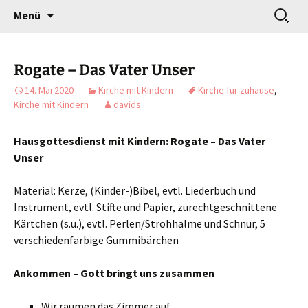
Gottesdienst verändert
Zum
Suchen
Willkommen!
Menü
Inhalt
nach:
springen
Rogate – Das Vater Unser
14. Mai 2020
Kirche mit Kindern
Kirche für zuhause
,
Kirche mit Kindern
davids
Hausgottesdienst mit Kindern: Rogate – Das Vater
Unser
Material: Kerze, (Kinder-)Bibel, evtl. Liederbuch und
Instrument, evtl. Stifte und Papier, zurechtgeschnittene
Kärtchen (s.u.), evtl. Perlen/Strohhalme und Schnur, 5
verschiedenfarbige Gummibärchen
Ankommen – Gott bringt uns zusammen
Wir räumen das Zimmer auf