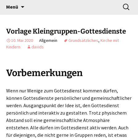
Gottesdienst verändert
Zum
Suchen
Willkommen!
Menü
Inhalt
nach:
springen
Vorlage Kleingruppen-Gottesdienste
10. Mai 2020
Allgemein
Grundsätzliches
,
Kirche mit
Kindern
davids
Vorbemerkungen
Wenn nur Wenige zum Gottesdienst kommen dürfen,
können Gottesdienste persönlicher und gemeinschaftlicher
werden. Ausgangspunkt der Idee ist, den Gottesdienst
persönlich und interaktiv zu gestalten. Trotz physischem
Abstand soll eine gemeinschaftliche Atmosphäre
entstehen. Alle dürfen im Gottesdienst aktiv werden. Auch
für diejenigen, die nicht gerne in Gruppen reden, ist etwas