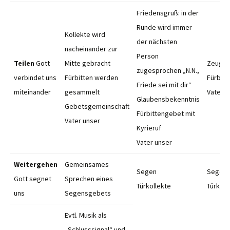
Friedensgruß: in der
Runde wird immer
Kollekte wird
der nächsten
nacheinander zur
Person
Teilen
Gott
Mitte gebracht
Zeugni
zugesprochen „N.N.,
verbindet uns
Fürbitten werden
Fürbit
Friede sei mit dir“
miteinander
gesammelt
Vater u
Glaubensbekenntnis
Gebetsgemeinschaft
Fürbittengebet mit
Vater unser
Kyrieruf
Vater unser
Weitergehen
Gemeinsames
Segen
Segen
Gott segnet
Sprechen eines
Türkollekte
Türkol
uns
Segensgebets
Evtl. Musik als
„Schlusssignal“ und