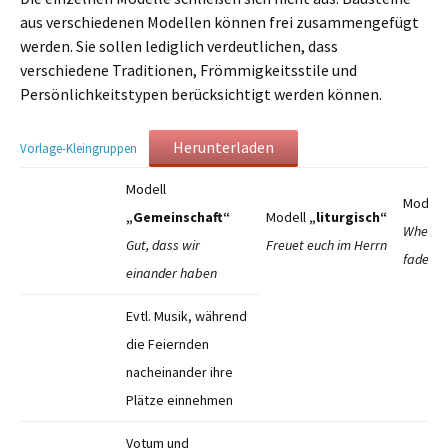
aus verschiedenen Modellen können frei zusammengefügt
werden. Sie sollen lediglich verdeutlichen, dass
verschiedene Traditionen, Frömmigkeitsstile und
Persönlichkeitstypen berücksichtigt werden können.
Herunterladen
Vorlage-Kleingruppen
Modell
Modell
„Gemeinschaft“
Modell
„liturgisch“
When th
Gut, dass wir
Freuet euch im Herrn
fades*
einander haben
Evtl. Musik, während
die Feiernden
nacheinander ihre
Plätze einnehmen
Votum und