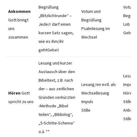
Begrüßung
Votum 
Ankommen
Votum und
„Blitzlichtrunde“ –
Begrüß
Gott bringt
Begrüßung
Jede/r darf einen
Lob und
uns
Psalmlesung im
kurzen Satz sagen,
Gebets
zusammen
Wechsel
wie es ihm/ihr
gehtGebet
Lesung und kurzer
Austausch über den
Lesung
Bibeltext, z.B. nach
Lesung/en evtl. als
Impuls
der – aus zeitlichen
Hören
Gott
Wechsellesung
Hören a
Gründen verkürzten
spricht zu uns
Impuls
Stille
-Methode „Bibel
Stille
Anbetun
teilen“, „Bibliolog“,
Stille 
„5-Schitte-Schema“
o.ä. **