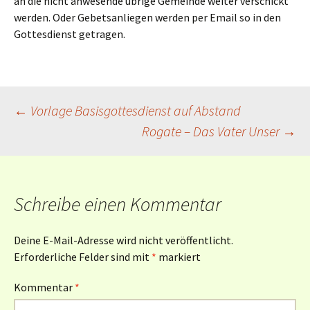
an die nicht anwesende übrige Gemeinde weiter verschickt
werden. Oder Gebetsanliegen werden per Email so in den
Gottesdienst getragen.
Beitragsnavigation
←
Vorlage Basisgottesdienst auf Abstand
Rogate – Das Vater Unser
→
Schreibe einen Kommentar
Deine E-Mail-Adresse wird nicht veröffentlicht.
Erforderliche Felder sind mit
*
markiert
Kommentar
*