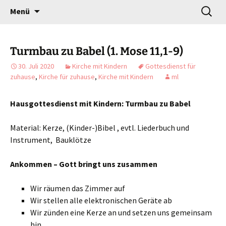
Gottesdienst verändert
Zum
Suchen
Willkommen!
Menü
Inhalt
nach:
springen
Turmbau zu Babel (1. Mose 11,1-9)
30. Juli 2020
Kirche mit Kindern
Gottesdienst für
zuhause
,
Kirche für zuhause
,
Kirche mit Kindern
ml
Hausgottesdienst mit Kindern: Turmbau zu Babel
Material: Kerze, (Kinder-)Bibel , evtl. Liederbuch und
Instrument, Bauklötze
Ankommen – Gott bringt uns zusammen
Wir räumen das Zimmer auf
Wir stellen alle elektronischen Geräte ab
Wir zünden eine Kerze an und setzen uns gemeinsam
hin