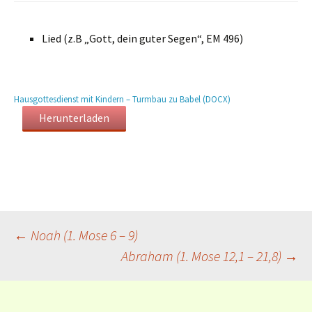
Lied (z.B „Gott, dein guter Segen“, EM 496)
Hausgottesdienst mit Kindern – Turmbau zu Babel (DOCX)
Herunterladen
Beitragsnavigation
←
Noah (1. Mose 6 – 9)
Abraham (1. Mose 12,1 – 21,8)
→