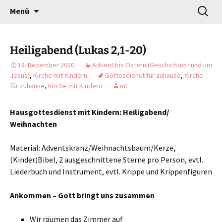
Gottesdienst verändert
Zum
Suchen
Willkommen!
Menü
Inhalt
nach:
springen
Heiligabend (Lukas 2,1-20)
18. Dezember 2020
Advent bis Ostern (Geschichten rund um
Jesus)
,
Kirche mit Kindern
Gottesdienst für zuhause
,
Kirche
für zuhause
,
Kirche mit Kindern
ml
Hausgottesdienst mit Kindern: Heiligabend/
Weihnachten
Material: Adventskranz/Weihnachtsbaum/Kerze,
(Kinder)Bibel, 2 ausgeschnittene Sterne pro Person, evtl.
Liederbuch und Instrument, evtl. Krippe und Krippenfiguren
Ankommen – Gott bringt uns zusammen
Wir räumen das Zimmer auf