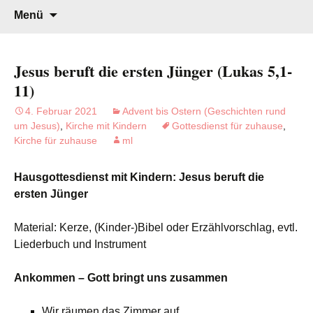
Gottesdienst verändert
Willkommen!
Zum
Suchen
Menü
Inhalt
nach:
springen
Jesus beruft die ersten Jünger (Lukas 5,1-
11)
4. Februar 2021
Advent bis Ostern (Geschichten rund
um Jesus)
,
Kirche mit Kindern
Gottesdienst für zuhause
,
Kirche für zuhause
ml
Hausgottesdienst mit Kindern: Jesus beruft die
ersten Jünger
Material: Kerze, (Kinder-)Bibel oder Erzählvorschlag, evtl.
Liederbuch und Instrument
Ankommen – Gott bringt uns zusammen
Wir räumen das Zimmer auf