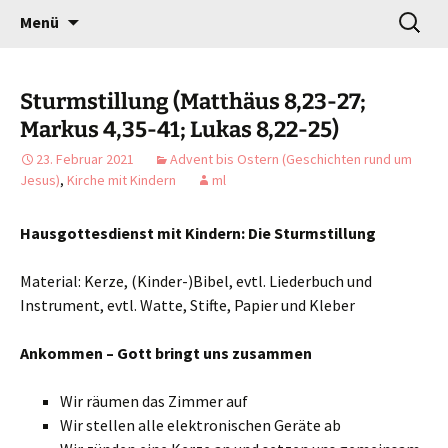
Gottesdienst verändert
Zum
Suchen
Willkommen!
Menü
Inhalt
nach:
springen
Sturmstillung (Matthäus 8,23-27;
Markus 4,35-41; Lukas 8,22-25)
23. Februar 2021
Advent bis Ostern (Geschichten rund um
Jesus)
,
Kirche mit Kindern
ml
Hausgottesdienst mit Kindern: Die Sturmstillung
Material: Kerze, (Kinder-)Bibel, evtl. Liederbuch und
Instrument, evtl. Watte, Stifte, Papier und Kleber
Ankommen – Gott bringt uns zusammen
Wir räumen das Zimmer auf
Wir stellen alle elektronischen Geräte ab