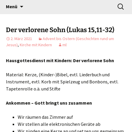
Gottesdienst verändert
Zum
Suchen
Willkommen!
Menü
Inhalt
nach:
springen
Der verlorene Sohn (Lukas 15,11-32)
2. März 2021
Advent bis Ostern (Geschichten rund um
Jesus)
,
Kirche mit Kindern
ml
Hausgottesdienst mit Kindern: Der verlorene Sohn
Material: Kerze, (Kinder-)Bibel, evtl. Liederbuch und
Instrument, evtl. Korb mit Spielzeug und Bonbons, evtl.
Tapetenrolle o.ä. und Stifte
Ankommen – Gott bringt uns zusammen
Wir räumen das Zimmer auf
Wir stellen alle elektronischen Geräte ab
Wir zünden eine Kerze an und setzen uns gemeinsam