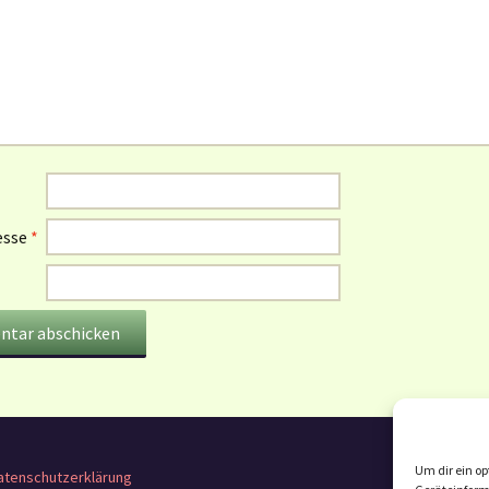
esse
*
Um dir ein op
atenschutzerklärung