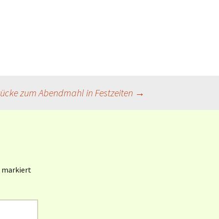
Book of Worship (UMC)
[en]
Gottesanreden
(Weltgebetstag 1985-
2022)
Revised Common
Lectionary (RCL) [en]
tücke zum Abendmahl in Festzeiten
→
Revised Common
Lectionary (RCL) [dt]
KI / AI und Liturgie
markiert