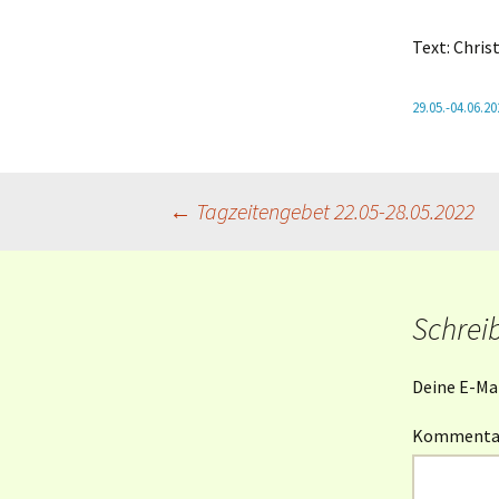
Mahlfeier
Text: Chri
Taufe und
Gliederaufnahme
29.05.-04.06.20
Weitere Kasualien
Beitragsnavigation
←
Tagzeitengebet 22.05-28.05.2022
Schrei
Deine E-Mai
Komment