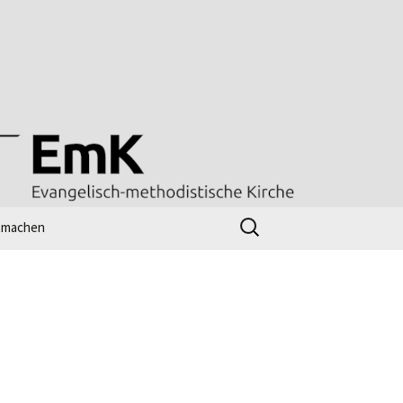
Suchen
tmachen
nach:
line-workshop
ttesdienst – radio m
l
nk-Tipps
Kirchenjahr evangelisch
UMC Worship Planner
(Gottesdienstentwickler)
[en]