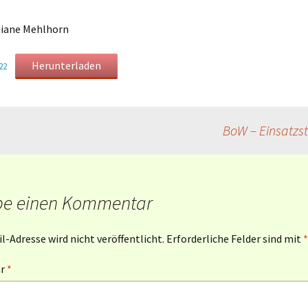
Mahlfeier · interaktiv
stiane Mehlhorn
Gottesdienstentwürfe –
Soziale Grundsätze der
Mahlfeier mit
Broschüre
EmK
Friedensgebet
Herunterladen
22
Mahlfeier am Karfreitag
Trauung und Ehejubiläum
Einsatzstücke zur
Trauerfeier mit
BoW – Einsatzs
Mahlfeier
Bestattung
be einen Kommentar
l-Adresse wird nicht veröffentlicht.
Erforderliche Felder sind mit
*
ar
*