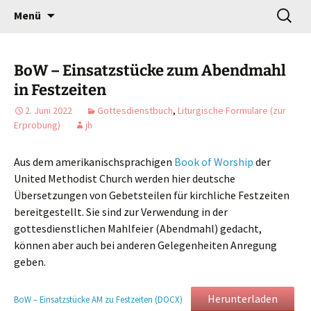
Gottesdienst verändert
Zum
Suchen
Willkommen!
Menü
Inhalt
nach:
springen
BoW – Einsatzstücke zum Abendmahl
in Festzeiten
2. Juni 2022
Gottesdienstbuch
,
Liturgische Formulare (zur
Erprobung)
jh
Aus dem amerikanischsprachigen
Book of Worship
der
United Methodist Church werden hier deutsche
Übersetzungen von Gebetsteilen für kirchliche Festzeiten
bereitgestellt. Sie sind zur Verwendung in der
gottesdienstlichen Mahlfeier (Abendmahl) gedacht,
können aber auch bei anderen Gelegenheiten Anregung
geben.
Herunterladen
BoW – Einsatzstücke AM zu Festzeiten (DOCX)