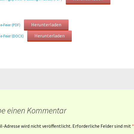
Mahlfeier · interaktiv
Gottesdienstentwürfe –
Soziale Grundsätze der
Mahlfeier mit
Broschüre
EmK
Herunterladen
-Feier (PDF)
Friedensgebet
Herunterladen
e-Feier (DOCX)
Mahlfeier am Karfreitag
Trauung und Ehejubiläum
Einsatzstücke zur
Trauerfeier mit
Mahlfeier
Bestattung
be einen Kommentar
l-Adresse wird nicht veröffentlicht.
Erforderliche Felder sind mit
*