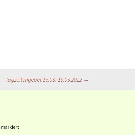
Book of Worship (UMC)
[en]
Gottesanreden
(Weltgebetstag 1985-
2022)
Revised Common
Lectionary (RCL) [en]
Revised Common
Lectionary (RCL) [dt]
Tagzeitengebet 13.03.-19.03.2022
→
KI / AI und Liturgie
markiert