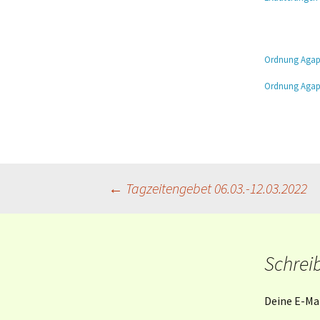
Mahlfeier
Taufe und
Ordnung Agape
Gliederaufnahme
Ordnung Agap
Weitere Kasualien
Beitragsnavigation
←
Tagzeitengebet 06.03.-12.03.2022
Schrei
Deine E-Mai