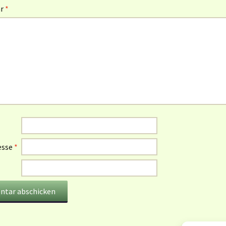
ar
*
esse
*