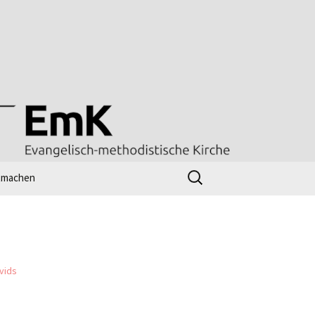
Suchen
tmachen
nach:
line-workshop
ttesdienst – radio m
l
nk-Tipps
Kirchenjahr evangelisch
vids
UMC Worship Planner
(Gottesdienstentwickler)
[en]