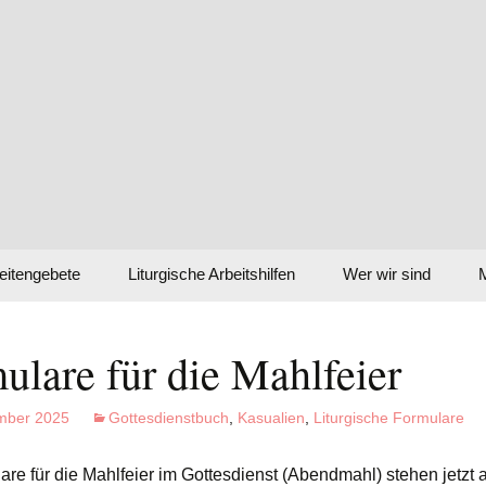
n!
eitengebete
Liturgische Arbeitshilfen
Wer wir sind
Grundlagentexte
Intranet (Cloud)
Grundform des
Gottesdienstes
G
ulare für die Mahlfeier
„Klickagende“
Einführung Abendm
L
mber 2025
Gottesdienstbuch
,
Kasualien
,
Liturgische Formulare
Liederliste
Checkliste zum
are für die Mahlfeier im Gottesdienst (Abendmahl) stehen jetzt a
Gelingen des