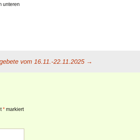
m unteren
Book of Worship (UMC)
[en]
Gottesanreden
(Weltgebetstag 1985-
2022)
Revised Common
Lectionary (RCL) [en]
ngebete vom 16.11.-22.11.2025
→
Revised Common
Lectionary (RCL) [dt]
KI / AI und Liturgie
it
*
markiert