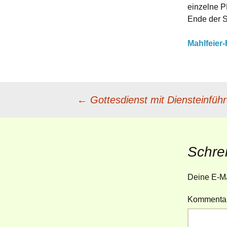
einzelne P
Mahlfeier
Ende der S
Taufe und
Mahlfeier
Gliederaufnahme
Weitere Kasualien
Beitragsnavigation
←
Gottesdienst mit Diensteinfüh
Schre
Deine E-Mai
Kommenta