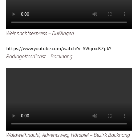
Weihnachtsexpress – Dußlingen
https://www.youtube.com/watch?v=SWqrxcKZpkY
Radiogottesdienst – Backnang
Waldweihnacht, Adventsweg, Hörspiel
– Bezirk Backnang