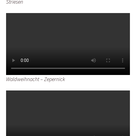
Striesen
Waldweihnacht – Zepernick