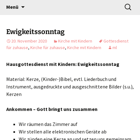
Gottesdienst verändert
Zum
Suchen
Willkommen!
Menü
Inhalt
nach:
springen
Ewigkeitssonntag
20. November 2020
Kirche mit Kindern
Gottesdienst
für zuhause
,
Kirche für zuhause
,
Kirche mit Kindern
ml
Hausgottesdienst mit Kindern: Ewigkeitssonntag
Material: Kerze, (Kinder-)Bibel, evtl. Liederbuch und
Instrument, ausgedruckte und ausgeschnittene Bilder (s.u.),
Kerzen
Ankommen – Gott bringt uns zusammen
Wir räumen das Zimmer auf
Wir stellen alle elektronischen Geräte ab
Wir zünden eine Kerze an und setzen uns gemeinsam