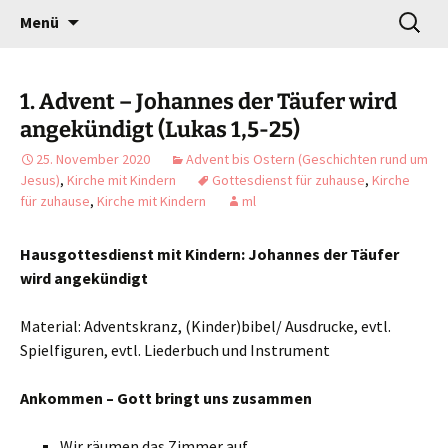
Gottesdienst verändert
Zum
Suchen
Willkommen!
Menü
Inhalt
nach:
springen
1. Advent – Johannes der Täufer wird
angekündigt (Lukas 1,5-25)
25. November 2020
Advent bis Ostern (Geschichten rund um
Jesus)
,
Kirche mit Kindern
Gottesdienst für zuhause
,
Kirche
für zuhause
,
Kirche mit Kindern
ml
Hausgottesdienst mit Kindern: Johannes der Täufer
wird angekündigt
Material: Adventskranz, (Kinder)bibel/ Ausdrucke, evtl.
Spielfiguren, evtl. Liederbuch und Instrument
Ankommen – Gott bringt uns zusammen
Wir räumen das Zimmer auf